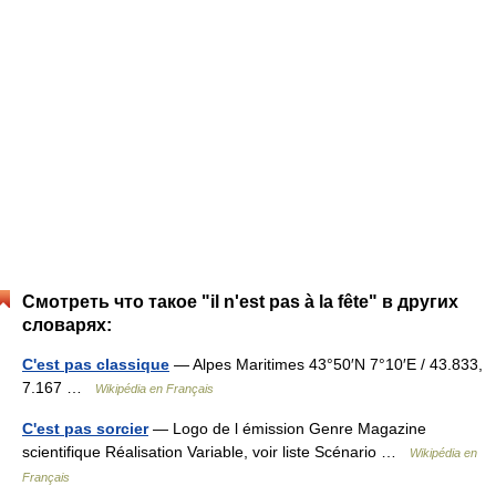
Смотреть что такое "il n'est pas à la fête" в других
словарях:
C'est pas classique
— Alpes Maritimes 43°50′N 7°10′E / 43.833,
7.167 …
Wikipédia en Français
C'est pas sorcier
— Logo de l émission Genre Magazine
scientifique Réalisation Variable, voir liste Scénario …
Wikipédia en
Français