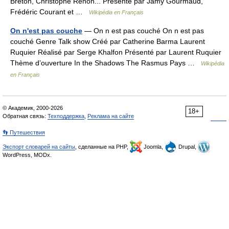
Breton, Christophe Renon... Présenté par Jamy Gourmaud,
Frédéric Courant et …
Wikipédia en Français
On n'est pas couche
— On n est pas couché On n est pas
couché Genre Talk show Créé par Catherine Barma Laurent
Ruquier Réalisé par Serge Khalfon Présenté par Laurent Ruquier
Thème d’ouverture In the Shadows The Rasmus Pays …
Wikipédia
en Français
© Академик, 2000-2026
18+
Обратная связь:
Техподдержка
,
Реклама на сайте
👣 Путешествия
Экспорт словарей на сайты
, сделанные на PHP,
Joomla,
Drupal,
WordPress, MODx.